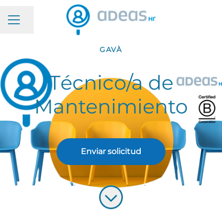
MENÚ DE EMPLEO
Compartir página
GAVÀ
Técnico/a de
Mantenimiento
Enviar solicitud